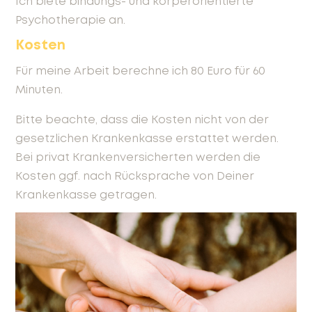
Ich biete bindungs- und körperorientierte
Psychotherapie an.
Kosten
Für meine Arbeit berechne ich 80 Euro für 60
Minuten.
Bitte beachte, dass die Kosten nicht von der
gesetzlichen Krankenkasse erstattet werden.
Bei privat Krankenversicherten werden die
Kosten ggf. nach Rücksprache von Deiner
Krankenkasse getragen.