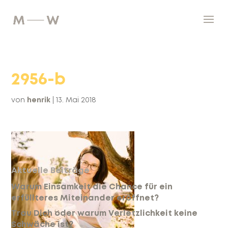
2956-b
von
henrik
|
13. Mai 2018
Aktuelle Beiträge
Warum Einsamkeit die Chance für ein
erfüllteres Miteinander eröffnet?
Trau Dich oder warum Verletzlichkeit keine
Schwäche ist?