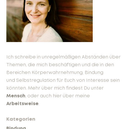
Ich schreibe in unregelmäßigen Abständen über
Themen, die mich beschäftigen und die in den
Bereichen Körperwahrnehmung, Bindung
und Selbstregulation für Euch von Interesse sein
könnten. Mehr über mich findest Du unter
Mensch
, oder auch hier über meine
Arbeitsweise
.
Kategorien
Bindung