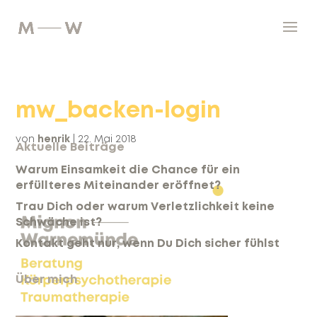
mw_backen-login
von
henrik
|
22. Mai 2018
Aktuelle Beiträge
Warum Einsamkeit die Chance für ein
erfüllteres Miteinander eröffnet?
Trau Dich oder warum Verletzlichkeit keine
Schwäche ist?
Kontakt geht nur, wenn Du Dich sicher fühlst
Über mich